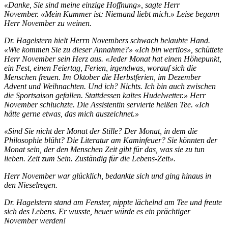
«Danke, Sie sind meine
einzige Hoffnung», sagte Herr
November. «Mein Kummer ist: Niemand liebt mich.» Leise begann
Herr
November zu weinen.
Dr. Hagelstern hielt Herrn Novembers schwach belaubte Hand.
«Wie kommen Sie zu dieser Annahme?»
«Ich bin wertlos», schüttete
Herr November sein Herz aus. «Jeder Monat hat einen Höhepunkt,
ein Fest,
einen Feiertag, Ferien, irgendwas, worauf sich die
Menschen freuen. Im Oktober die Herbstferien, im
Dezember
Advent und Weihnachten. Und ich? Nichts. Ich bin auch zwischen
die Sportsaison gefallen.
Stattdessen kaltes Hudelwetter.» Herr
November schluchzte. Die Assistentin servierte heißen Tee.
«Ich
hätte gerne etwas, das mich auszeichnet.»
«Sind Sie nicht der Monat der Stille?
Der Monat, in dem die
Philosophie blüht? Die Literatur am Kaminfeuer? Sie könnten der
Monat sein, der
den Menschen Zeit gibt für das, was sie zu tun
lieben. Zeit zum Sein. Zuständig für die Lebens-Zeit».
Herr November war glücklich, bedankte sich und ging hinaus in
den Nieselregen.
Dr. Hagelstern stand am Fenster, nippte lächelnd am Tee und freute
sich des Lebens. Er wusste, heuer
würde es ein prächtiger
November werden!