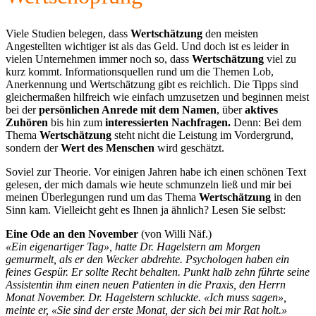
Viele Studien belegen, dass
Wertschätzung
den meisten
Angestellten wichtiger ist als das Geld. Und doch ist es leider in
vielen Unternehmen immer noch so, dass
Wertschätzung
viel zu
kurz kommt. Informationsquellen rund um die Themen Lob,
Anerkennung und Wertschätzung gibt es reichlich. Die Tipps sind
gleichermaßen hilfreich wie einfach umzusetzen und beginnen meist
bei der
persönlichen
Anrede mit dem Namen
, über
aktives
Zuhören
bis hin zum
interessierten Nachfragen.
Denn: Bei dem
Thema
Wertschätzung
steht nicht die Leistung im Vordergrund,
sondern der
Wert des Menschen
wird geschätzt.
Soviel zur Theorie. Vor einigen Jahren habe ich einen schönen Text
gelesen, der mich damals wie heute schmunzeln ließ und mir bei
meinen Überlegungen rund um das Thema
Wertschätzung
in den
Sinn kam. Vielleicht geht es Ihnen ja ähnlich? Lesen Sie selbst:
Eine Ode an den November
(von Willi Näf.)
«Ein eigenartiger Tag», hatte Dr. Hagelstern am Morgen
gemurmelt, als er den Wecker abdrehte.
Psychologen haben ein
feines Gespür. Er sollte Recht behalten. Punkt halb zehn führte seine
Assistentin
ihm einen neuen Patienten in die Praxis, den Herrn
Monat November. Dr. Hagelstern schluckte. «Ich
muss sagen»,
meinte er, «Sie sind der erste Monat, der sich bei mir Rat holt.»